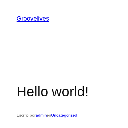
Saltar
al
Groovelives
contenido
Hello world!
Escrito por
admin
en
Uncategorized